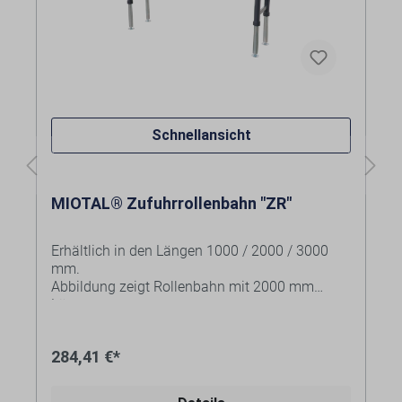
Schnellansicht
MIOTAL® Zufuhrrollenbahn "ZR"
Erhältlich in den Längen 1000 / 2000 / 3000
mm.
Abbildung zeigt Rollenbahn mit 2000 mm
Länge.
Vielseitig einsetzbare Rollenbahn mit
höhenverstellbaren Beinen. Ideal für die
284,41 €*
Zuführung von langen Werkstücken.
Ausgewählte Variante: