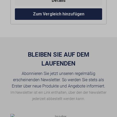
Details
Merkmale:
Zum Vergleich hinzufügen
Nicht die richtige Variante? Die Rollenbahn ist
Höhenverstellbar
in verschiedenen Längen erhältlich. Bitte
Mit Montageplatte
wählen Sie die gewünschte Version.
BLEIBEN SIE AUF DEM
LAUFENDEN
Abonnieren Sie jetzt unseren regelmäßig
erscheinenden Newsletter. So werden Sie stets als
Erster über neue Produkte und Angebote informiert.
Im Newsletter ist ein Link enthalten, über den der Newsletter
jederzeit abbestellt werden kann.