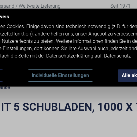
rsand / Weltweite Lieferung
Seit 1971
weis
en Cookies. Einige davon sind technisch notwendig (z.B. für d
kzettelfunktion), andere helfen uns, unser Angebot zu verbesser
 Nutzererlebnis zu bieten. Weitere Informationen finden Sie in d
e-Einstellungen, dort können Sie Ihre Auswahl auch jederzeit änd
fach die Seite mit der Datenschutzerklärung auf.
Datenschutz
TMASCHINEN
ZUBEHÖR
KONTAKT & 
Individuelle Einstellungen
Alle a
änke
 5 SCHUBLADEN, 1000 X 