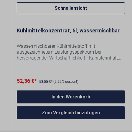
Schnellansicht
Kühlmittelkonzentrat, 5l, wassermischbar
Wassermischbarer Kühlmittelstoff mit
ausgezeichnetem Leistungsspektrum bei
hervorragender Wirtschaftlichkeit - Kanisterinhalt
ergibt bis zu 200 l Kühlmittelemulsion.
Die speziellen Zusätze verlängern die Standzeit und
52,36 €*
verbessern den Spanfluss, dadurch wird ein
53,55 €*
(2.22% gespart)
besseres Schnittbild am bearbeitenden Material
gewährleistet.
In den Warenkorb
Dieses Konzentrat ist konzipiert für alle
Zerspanungsarbeiten von Stahl und
Zum Vergleich hinzufügen
Nichteisenmetallen, wie z.B. Bohren, Fräsen, Sägen,
Drehen, usw.