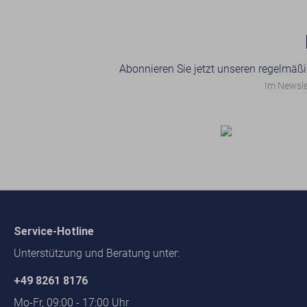
Anwendungskonzentration (Öl:Wasser)
Drehen, Bohren, Fräsen 1:20 bis 1:40
Abonnieren Sie jetzt unseren regelmäßi
Im Newslet
Service-Hotline
Unterstützung und Beratung unter:
+49 8261 8176
Mo-Fr, 09:00 - 17:00 Uhr