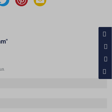
mm"
us.