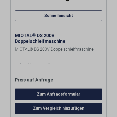
Schnellansicht
MIOTAL® DS 200V
Doppelschleifmaschine
MIOTAL® DS 200V Doppelschleifmaschine
* ohne Untergestell
Kosten für Anlieferung per Spedition
frei
Preis auf Anfrage
Bordsteinkante
siehe Warenkorb bzw. bei
Anfrageartikeln im individuellen Angebot.
Zum Anfrageformular
Zum Vergleich hinzufügen