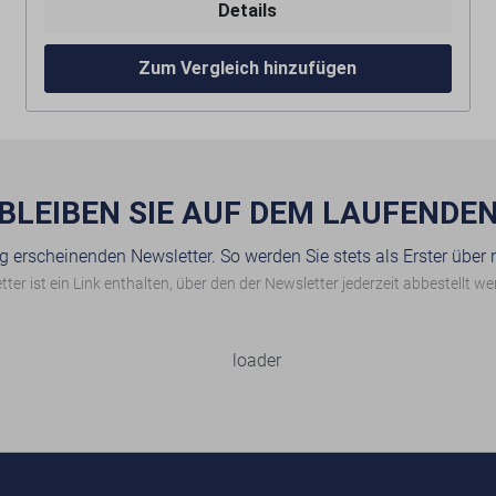
Details
Merkmale:
Mit Skala und Anschlag
Zum Vergleich hinzufügen
Höhenverstellbar
Mit Montageplatte
Nicht die richtige Variante? Die Rollenbahn ist in
verschiedenen Längen erhältlich. Bitte wählen Sie
BLEIBEN SIE AUF DEM LAUFENDE
die gewünschte Version.
g erscheinenden Newsletter. So werden Sie stets als Erster über
ter ist ein Link enthalten, über den der Newsletter jederzeit abbestellt w