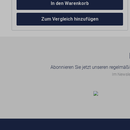
In den Warenkorb
Dieses Konzentrat ist konzipiert für alle
Zerspanungsarbeiten von Stahl und
Zum Vergleich hinzufügen
Nichteisenmetallen, wie z.B. Bohren, Fräsen, Sägen,
Drehen, usw.
Anwendungskonzentration (Öl:Wasser)
Drehen, Bohren, Fräsen 1:20 bis 1:40
Abonnieren Sie jetzt unseren regelmäßi
Im Newslet