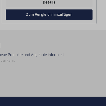
Details
Merkmale:
Nicht die richtige Variante? Die Rollenbahn ist in
Höhenverstellbar
Zum Vergleich hinzufügen
verschiedenen Längen erhältlich. Bitte wählen Sie
Mit Montageplatte
die gewünschte Version.
N
 neue Produkte und Angebote informiert.
erden kann.