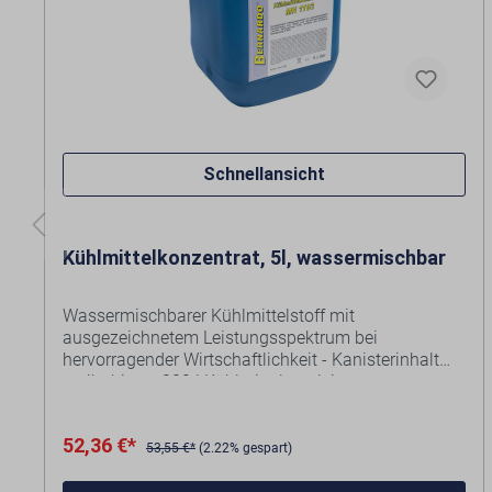
Schnellansicht
Kühlmittelkonzentrat, 5l, wassermischbar
Wassermischbarer Kühlmittelstoff mit
ausgezeichnetem Leistungsspektrum bei
hervorragender Wirtschaftlichkeit - Kanisterinhalt
ergibt bis zu 200 l Kühlmittelemulsion.
Die speziellen Zusätze verlängern die Standzeit und
52,36 €*
verbessern den Spanfluss, dadurch wird ein
53,55 €*
(2.22% gespart)
besseres Schnittbild am bearbeitenden Material
gewährleistet.