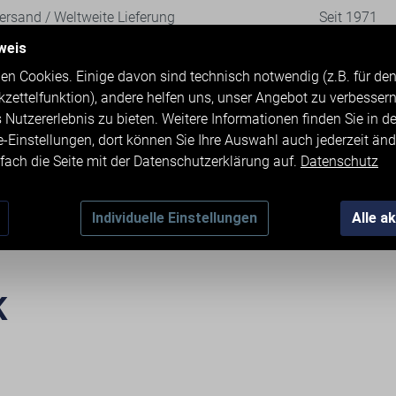
rsand / Weltweite Lieferung
Seit 1971
weis
en Cookies. Einige davon sind technisch notwendig (z.B. für d
kzettelfunktion), andere helfen uns, unser Angebot zu verbesser
 Nutzererlebnis zu bieten. Weitere Informationen finden Sie in d
e-Einstellungen, dort können Sie Ihre Auswahl auch jederzeit änd
fach die Seite mit der Datenschutzerklärung auf.
Datenschutz
TMASCHINEN
ZUBEHÖR
KONTAKT & 
Individuelle Einstellungen
Alle a
K