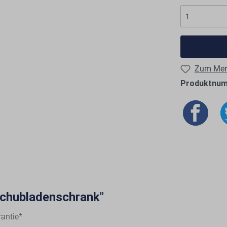
Zum Merk
Produktnu
Schubladenschrank"
antie*