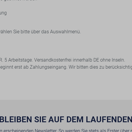
tung
wählen Sie bitte über das Auswahlmenü.
 d. R. 5 Arbeitstage. Versandkostenfrei innerhalb DE ohne Inseln.
 beginnt erst ab Zahlungseingang. Wir bitten dies zu berücksicht
BLEIBEN SIE AUF DEM LAUFENDE
g erscheinenden Newsletter. So werden Sie stets als Erster über