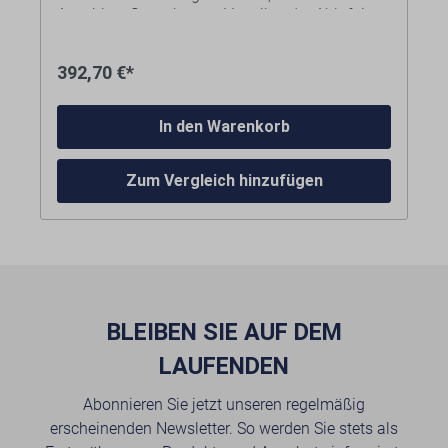
Anschlussflansch, zum Verteilen der Abluft im
Raum, zum Entfeuchten von Hohlräumen, z. B.
über Zwischendecken, und zum zusätzlichen
392,70 €*
Anblasen nasser Flächen. Für REMS Secco 80.
In den Warenkorb
Zum Vergleich hinzufügen
BLEIBEN SIE AUF DEM
LAUFENDEN
Abonnieren Sie jetzt unseren regelmäßig
erscheinenden Newsletter. So werden Sie stets als